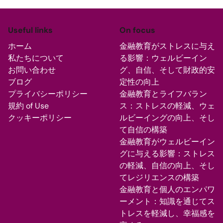
Useful links
On focus
ホーム
金融教育がストレスに与え
私たちについて
る影響：ウェルビーイン
お問い合わせ
グ、自信、そして財政的安
ブログ
定性の向上
プライバシーポリシー
金融教育とライフバラン
規約 of Use
ス：ストレスの軽減、ウェ
クッキーポリシー
ルビーイングの向上、そし
て自信の構築
金融教育がウェルビーイン
グに与える影響：ストレス
の軽減、自信の向上、そし
てレジリエンスの構築
金融教育と個人のエンパワ
ーメント：知識を通じてス
トレスを軽減し、幸福感を