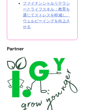
ファイナンシャルリテラシ
ーとライフスキル：教育を
通じてストレスを軽減し、
ウェルビーイングを向上さ
せる
Partner