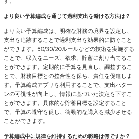
す。
より良い予算編成を通じて過剰支出を避ける方法は？
より良い予算編成は、明確な財務の境界を設定し、
支出を追跡することで過剰支出を効果的に防ぐこと
ができます。50/30/20ルールなどの技術を実施する
ことで、収入をニーズ、欲求、貯蓄に割り当てるこ
とができます。定期的に予算を見直し、調整するこ
とで、財務目標との整合性を保ち、責任を促進しま
す。予算編成アプリを利用することで、支出パター
ンの可視性が向上し、情報に基づいた決定を下すこ
とができます。具体的な貯蓄目標を設定すること
で、予算の遵守を促し、衝動的な購入を減少させる
ことができます。
予算編成中に規律を維持するための戦略は何ですか？