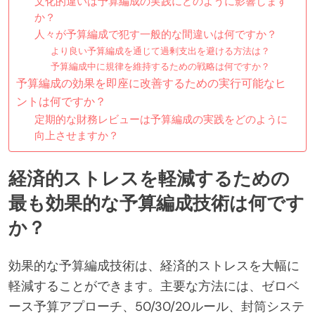
文化的違いは予算編成の実践にどのように影響します
か？
人々が予算編成で犯す一般的な間違いは何ですか？
より良い予算編成を通じて過剰支出を避ける方法は？
予算編成中に規律を維持するための戦略は何ですか？
予算編成の効果を即座に改善するための実行可能なヒ
ントは何ですか？
定期的な財務レビューは予算編成の実践をどのように
向上させますか？
経済的ストレスを軽減するための
最も効果的な予算編成技術は何です
か？
効果的な予算編成技術は、経済的ストレスを大幅に
軽減することができます。主要な方法には、ゼロベ
ース予算アプローチ、50/30/20ルール、封筒システ