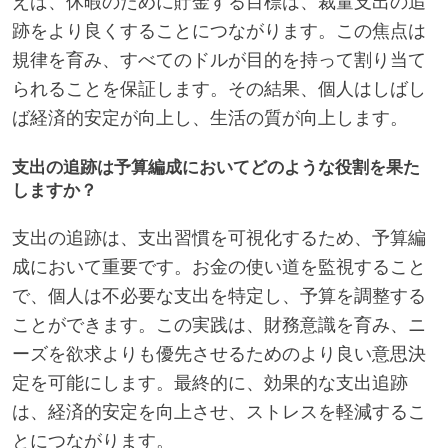
えば、休暇のために貯金する目標は、裁量支出の追
跡をより良くすることにつながります。この焦点は
規律を育み、すべてのドルが目的を持って割り当て
られることを保証します。その結果、個人はしばし
ば経済的安定が向上し、生活の質が向上します。
支出の追跡は予算編成においてどのような役割を果た
しますか？
支出の追跡は、支出習慣を可視化するため、予算編
成において重要です。お金の使い道を監視すること
で、個人は不必要な支出を特定し、予算を調整する
ことができます。この実践は、財務意識を育み、ニ
ーズを欲求よりも優先させるためのより良い意思決
定を可能にします。最終的に、効果的な支出追跡
は、経済的安定を向上させ、ストレスを軽減するこ
とにつながります。