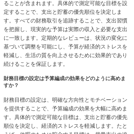
ることが含まれます。具体的で測定可能な目標を設
定することで、支出と貯蓄の優先順位を決定しま
す。すべての財務取引を追跡することで、支出習慣
を把握し、現実的な予算は実際の収入と必要な支出
に一致します。定期的なレビューは、状況の変化に
基づいて調整を可能にし、予算が経済的ストレスを
軽減し、生活の質を向上させるために効果的であり
続けることを保証します。
財務目標の設定は予算編成の効果をどのように高めま
すか？
財務目標の設定は、明確な方向性とモチベーション
を提供することで、予算編成の効果を大幅に高めま
す。具体的で測定可能な目標は、支出と貯蓄の優先
順位を決定し、経済的ストレスを軽減します。たと