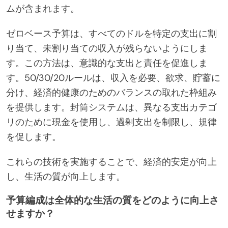
ムが含まれます。
ゼロベース予算は、すべてのドルを特定の支出に割
り当て、未割り当ての収入が残らないようにしま
す。この方法は、意識的な支出と責任を促進しま
す。50/30/20ルールは、収入を必要、欲求、貯蓄に
分け、経済的健康のためのバランスの取れた枠組み
を提供します。封筒システムは、異なる支出カテゴ
リのために現金を使用し、過剰支出を制限し、規律
を促します。
これらの技術を実施することで、経済的安定が向上
し、生活の質が向上します。
予算編成は全体的な生活の質をどのように向上さ
せますか？