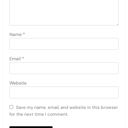
Name
*
Email
*
Website
Save my name, email, and website in this browser
for the next time I comment.