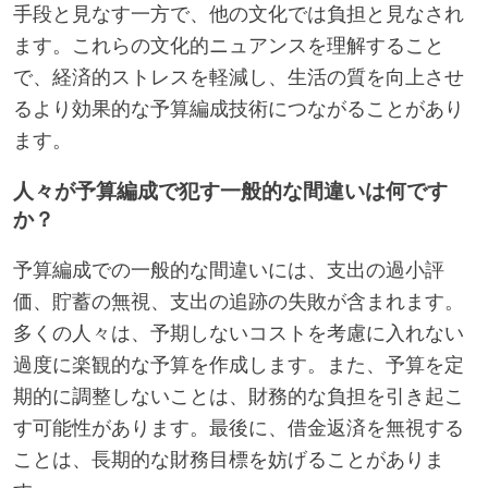
手段と見なす一方で、他の文化では負担と見なされ
ます。これらの文化的ニュアンスを理解すること
で、経済的ストレスを軽減し、生活の質を向上させ
るより効果的な予算編成技術につながることがあり
ます。
人々が予算編成で犯す一般的な間違いは何です
か？
予算編成での一般的な間違いには、支出の過小評
価、貯蓄の無視、支出の追跡の失敗が含まれます。
多くの人々は、予期しないコストを考慮に入れない
過度に楽観的な予算を作成します。また、予算を定
期的に調整しないことは、財務的な負担を引き起こ
す可能性があります。最後に、借金返済を無視する
ことは、長期的な財務目標を妨げることがありま