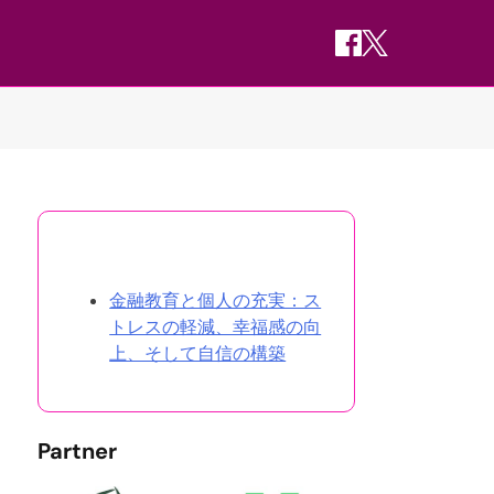
ランダムな投稿を発見
金融教育と個人の充実：ス
トレスの軽減、幸福感の向
上、そして自信の構築
Partner