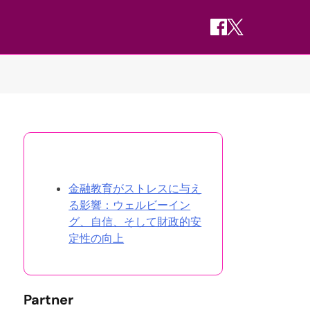
ランダムな投稿を発見
金融教育がストレスに与え
る影響：ウェルビーイン
グ、自信、そして財政的安
定性の向上
Partner