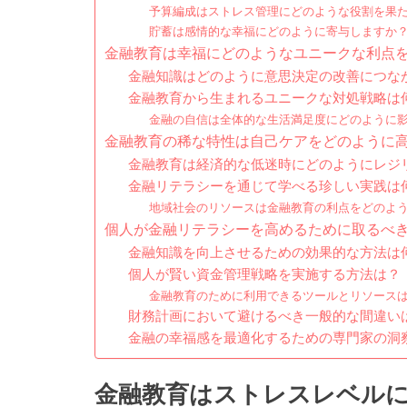
予算編成はストレス管理にどのような役割を果
貯蓄は感情的な幸福にどのように寄与しますか
金融教育は幸福にどのようなユニークな利点
金融知識はどのように意思決定の改善につな
金融教育から生まれるユニークな対処戦略は
金融の自信は全体的な生活満足度にどのように
金融教育の稀な特性は自己ケアをどのように
金融教育は経済的な低迷時にどのようにレジ
金融リテラシーを通じて学べる珍しい実践は
地域社会のリソースは金融教育の利点をどのよ
個人が金融リテラシーを高めるために取るべ
金融知識を向上させるための効果的な方法は
個人が賢い資金管理戦略を実施する方法は？
金融教育のために利用できるツールとリソース
財務計画において避けるべき一般的な間違い
金融の幸福感を最適化するための専門家の洞
金融教育はストレスレベル