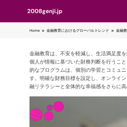
2008genji.jp
Skip
Home
金融教育におけるグローバルトレンド
金融教
to
content
金融教育は、不安を軽減し、生活満足度を
個人が情報に基づいた財務判断を行うこと
的なプログラムは、個別の学習とコミュニ
す。明確な財務目標を設定し、オンライン
融リテラシーと全体的な幸福感をさらに高