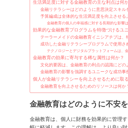
生活満足度に対する金融教育の主な利点は何
金融リテラシーはどのように意思決定スキル
予算編成は全体的な生活満足度を向上させる
金融教育の個人の幸福感に対する長期的な影響
効果的な金融教育プログラムを特徴づけるユ
テーラーメイドの金融教育イニシアチブは、
成功した金融リテラシープログラムで使用さ
テクノロジーとデジタルプラットフォームは、
金融教育の効果に寄与する稀な属性は何か？
文化的要因は、金融教育の利点の認識にどの
金融教育の影響を強調するユニークな成功事
個人が金融リテラシーを向上させるために取
金融教育を向上させるためのリソースは何か
金融教育はどのように不安
金融教育は、個人に財務を効果的に管理す
幅に軽減します。この理解は、より良い財