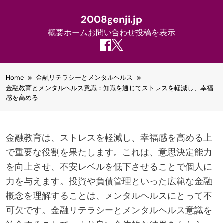
2008genji.jp
概要
ホーム
お問い合わせ
投稿を表示
Skip
Home
金融リテラシーとメンタルヘルス
to
金融教育とメンタルヘルス意識：知識を通じてストレスを軽減し、幸福
content
感を高める
金融教育は、ストレスを軽減し、幸福感を高める上
で重要な役割を果たします。これは、意思決定能力
を向上させ、不安レベルを低下させることで個人に
力を与えます。投資や負債管理といった広範な金融
概念を理解することは、メンタルヘルスにとって不
可欠です。金融リテラシーとメンタルヘルス意識を